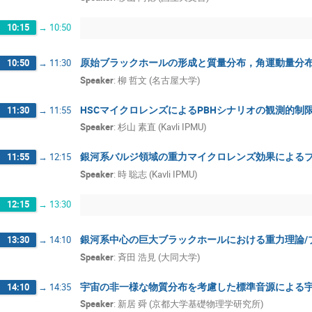
10:15
→
10:50
原始ブラックホールの形成と質量分布，角運動量分
10:50
→
11:30
Speaker
:
柳 哲文 (名古屋大学)
HSCマイクロレンズによるPBHシナリオの観測的制
11:30
→
11:55
Speaker
:
杉山 素直 (Kavli IPMU)
銀河系バルジ領域の重力マイクロレンズ効果による
11:55
→
12:15
Speaker
:
時 聡志 (Kavli IPMU)
12:15
→
13:30
銀河系中心の巨大ブラックホールにおける重力理論/
13:30
→
14:10
Speaker
:
斉田 浩見 (大同大学)
宇宙の非一様な物質分布を考慮した標準音源による
14:10
→
14:35
Speaker
:
新居 舜 (京都大学基礎物理学研究所)