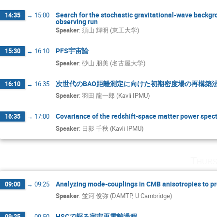
Search for the stochastic gravitational-wave backgr
14:35
→
15:00
observing run
Speaker
:
須山 輝明 (東工大学)
PFS宇宙論
15:30
→
16:10
Speaker
:
砂山 朋美 (名古屋大学)
次世代のBAO距離測定に向けた初期密度場の再構築
16:10
→
16:35
Speaker
:
羽田 龍一郎 (Kavli IPMU)
Covariance of the redshift-space matter power spect
16:35
→
17:00
Speaker
:
日影 千秋 (Kavli IPMU)
Thurs
Analyzing mode-couplings in CMB anisotropies to pro
09:00
→
09:25
Speaker
:
並河 俊弥 (DAMTP, U Cambridge)
HSCで探る宇宙再電離過程
09:25
→
09:50