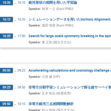
銀河形状の相関を用いた宇宙論
15:30
→
16:10
Speaker
:
秋津 一之 (Kavli IPMU)
シミュレーションデータを用いたIntrinsic Align
16:10
→
16:35
Speaker
:
栗田 智貴 (Kavli IPMU)
Search for large-scale symmetry breaking in the spin 
16:35
→
17:00
Speaker
:
家 正則 (国立天文台)
Wedne
Accelerating calculations and cosmology challenge 
09:00
→
09:25
Speaker
:
大里 健 (IAP)
非等方分割宇宙シミュレーションで探る超サーベイ
09:25
→
09:50
Speaker
:
正木 彰伍 (鈴鹿高専)
非等方銀河三点相関関数解析
09:50
→
10:15
Speaker
:
杉山 尚徳 (国立天文台)