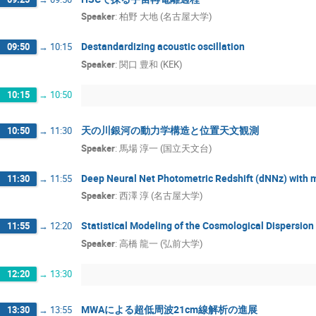
Speaker
:
柏野 大地 (名古屋大学)
Destandardizing acoustic oscillation
09:50
→
10:15
Speaker
:
関口 豊和 (KEK)
10:15
→
10:50
天の川銀河の動力学構造と位置天文観測
10:50
→
11:30
Speaker
:
馬場 淳一 (国立天文台)
Deep Neural Net Photometric Redshift (dNNz) with 
11:30
→
11:55
Speaker
:
西澤 淳 (名古屋大学)
Statistical Modeling of the Cosmological Dispersio
11:55
→
12:20
Speaker
:
高橋 龍一 (弘前大学)
12:20
→
13:30
MWAによる超低周波21cm線解析の進展
13:30
→
13:55