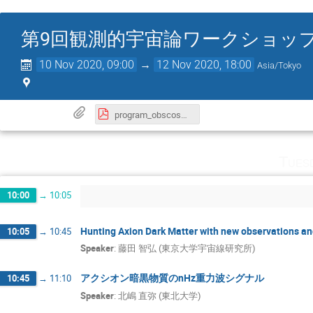
第9回観測的宇宙論ワークショッ
10 Nov 2020, 09:00
→
12 Nov 2020, 18:00
Asia/Tokyo
program_obscosmo16.pdf
Tues
10:00
→
10:05
Hunting Axion Dark Matter with new observations a
10:05
→
10:45
Speaker
:
藤田 智弘 (東京大学宇宙線研究所)
アクシオン暗黒物質のnHz重力波シグナル
10:45
→
11:10
Speaker
:
北嶋 直弥 (東北大学)