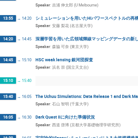
Speaker
:
吉浦 伸太郎 (U Melbourne)
シミュレーションを用いたHIパワースペクトルの再
13:55
→
14:20
Speaker
:
安藤 梨花 (名古屋大学)
深層学習を用いた広領域輝線マッピングデータの新
14:20
→
14:45
Speaker
:
森脇 可奈 (東京大学)
HSC weak lensing 銀河団探査
14:45
→
15:10
Speaker
:
浜名 崇 (国立天文台)
15:10
→
15:40
The Uchuu Simulations: Data Release 1 and Dark Ma
15:40
→
16:05
Speaker
:
石山 智明 (千葉大学)
Dark Quest IIに向けた準備状況
16:05
→
16:30
Speaker
:
西道 啓博 (京都大学基礎物理学研究所)
宇宙論的Vlasovシミュレーションによる大規模構
16:30
→
16:55