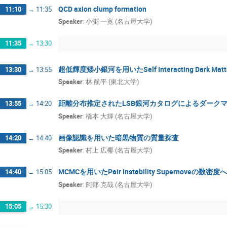
QCD axion clump formation
11:10
→
11:35
Speaker
:
小粥 一寛 (名古屋大学)
11:35
→
13:30
超低輝度矮小銀河を用いたSelf Interacting Dark M
13:30
→
13:55
Speaker
:
林 航平 (東北大学)
距離分布推定されたLSB銀河カタログによるダーク
13:55
→
14:20
Speaker
:
橋本 大輝 (名古屋大学)
画像認識を用いた暗黒物質の質量探査
14:20
→
14:40
Speaker
:
村上 広椰 (名古屋大学)
MCMCを用いたPair Instability Supernoveの数密
14:40
→
15:05
Speaker
:
阿部 克哉 (名古屋大学)
15:05
→
15:30