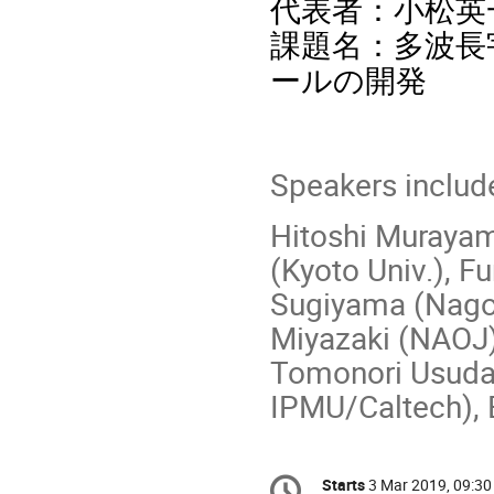
代表者：小松英一
課題名：多波長
ールの開発
Speakers includ
Hitoshi Murayam
(Kyoto Univ.), 
Sugiyama (Nagoy
Miyazaki (NAOJ)
Tomonori Usuda 
IPMU/Caltech), 
Conference
Starts
3 Mar 2019, 09:30
Date/Time