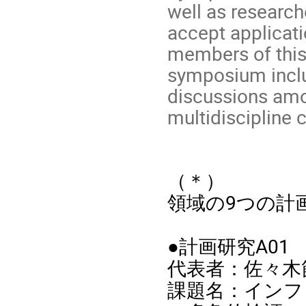
well as research
accept applicati
members of this 
symposium inclu
discussions amo
multidiscipline 
（＊）
領域の9つの計
●計画研究A01
代表者：佐々木
課題名：インフ