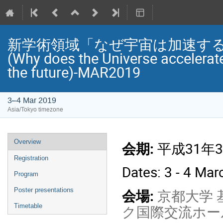
新学術領域「なぜ宇宙は加速する
(Why does the Universe accelerat
the future)-MAR2019
3–4 Mar 2019
Asia/Tokyo timezone
Event
Overview
会期:
平成31年3
menu
Registration
Dates: 3 - 4 Ma
Program
会場:
京都大学 
Poster presentations
ク国際交流ホー
Timetable