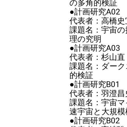
の多角的検証
●計画研究A02
代表者：高橋史
課題名：宇宙の
理の究明
●計画研究A03
代表者：杉山直
課題名：ダーク
的検証
●計画研究B01
代表者：羽澄昌
課題名：宇宙マ
速宇宙と大規模
●計画研究B02