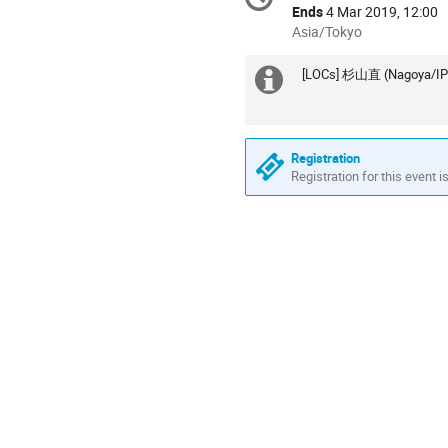
information
Ends
4 Mar 2019, 12:00
All
Asia/Tokyo
times
are
[LOCs] 杉山直 (Nagoya
Extra
in
information
Asia/Tokyo
Registration
Registration for this event i