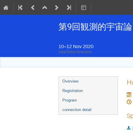
第9回観測的宇宙
10–12 Nov 2020
Asia/Tokyo timezone
Event
Hu
Overview
menu
Registration
Program
connection detail
Sp