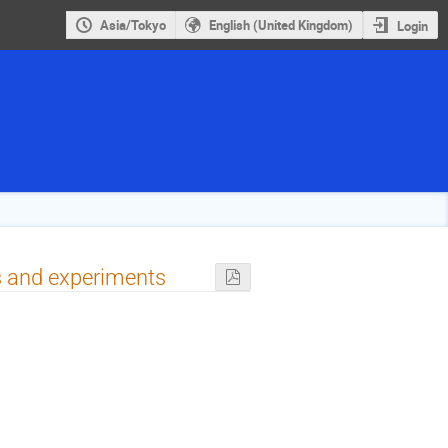
Asia/Tokyo
English (United Kingdom)
Login
s and experiments