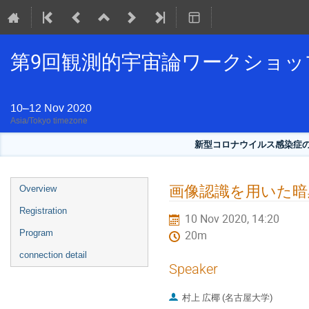
第9回観測的宇宙論ワークショッ
10–12 Nov 2020
Asia/Tokyo timezone
新型コロナウイルス感染症
Event
画像認識を用いた暗
Overview
menu
Registration
10 Nov 2020, 14:20
Program
20m
connection detail
Speaker
村上 広椰 (名古屋大学)