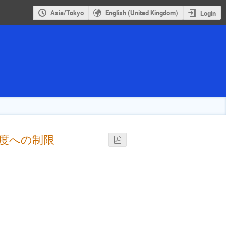
Asia/Tokyo
English (United Kingdom)
Login
の数密度への制限