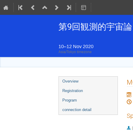
第9回観測的宇宙
10–12 Nov 2020
Asia/Tokyo timezone
Event
M
Overview
menu
Registration
Program
connection detail
Sp