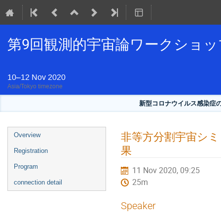
第9回観測的宇宙論ワークショッ
10–12 Nov 2020
Asia/Tokyo timezone
新型コロナウイルス感染症
Event
非等方分割宇宙シミ
Overview
menu
果
Registration
Program
11 Nov 2020, 09:25
25m
connection detail
Speaker