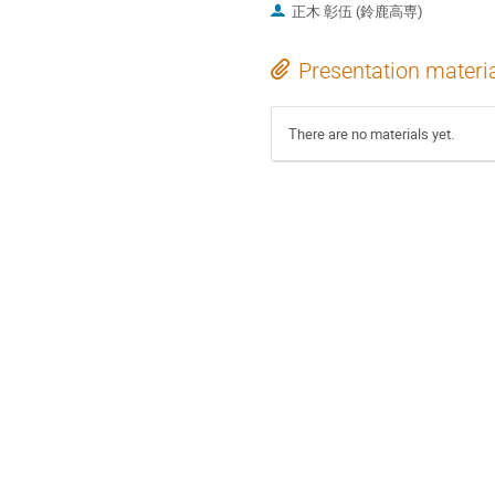
正木 彰伍 (鈴鹿高専)
Presentation materi
There are no materials yet.