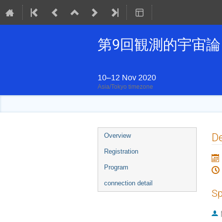
第9回観測的宇宙
10–12 Nov 2020
Asia/Tokyo timezone
Event
De
Overview
menu
Registration
Program
connection detail
Sp