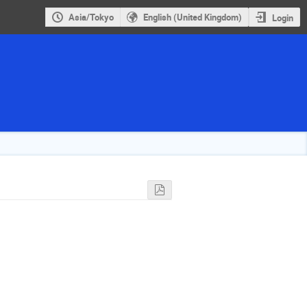
Asia/Tokyo
English (United Kingdom)
Login