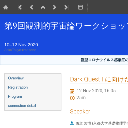
第9回観測的宇宙論ワークショッ
10–12 Nov 2020
Asia/Tokyo timezone
新型コロナウイルス感染症
Event
Dark Quest IIに
Overview
menu
Registration
12 Nov 2020, 16:05
Program
25m
connection detail
Speaker
西道 啓博 (京都大学基礎物理学