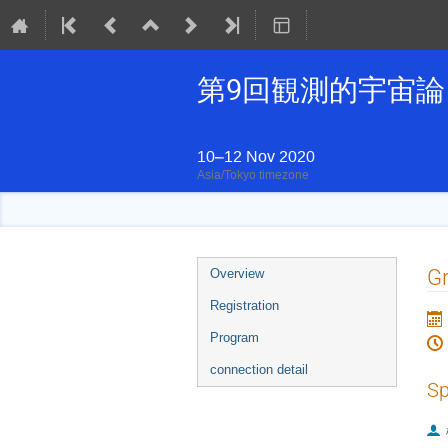
第9回観測的宇宙
10–12 Nov 2020
Asia/Tokyo timezone
Event
Gr
Overview
menu
Registration
Program
connection detail
Sp