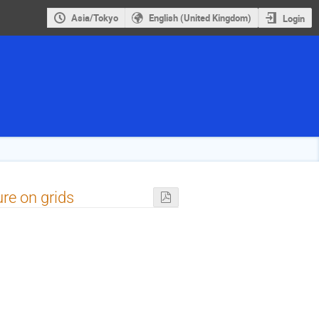
Asia/Tokyo
English (United Kingdom)
Login
ure on grids