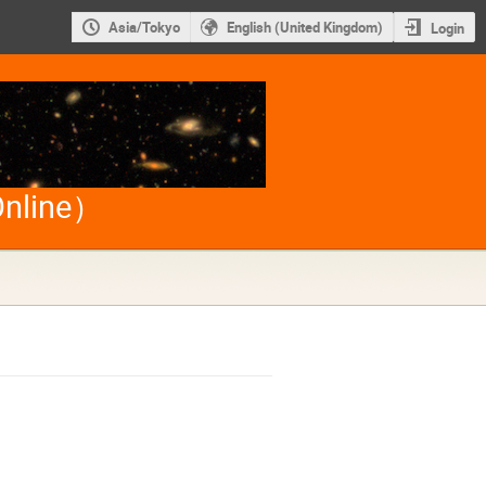
Asia/Tokyo
English (United Kingdom)
Login
ine）