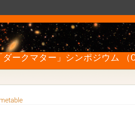
ダークマター」シンポジウム （Onl
imetable