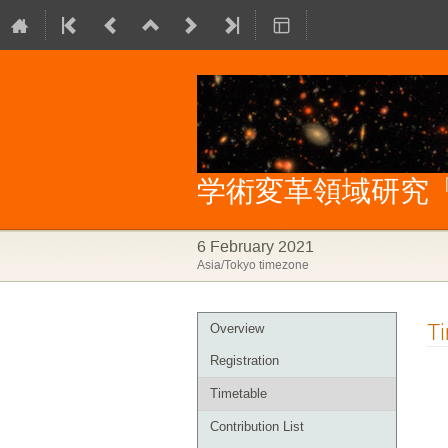
学術変革領域研究「
6 February 2021
Asia/Tokyo timezone
Event
T
Overview
menu
Registration
Timetable
Contribution List