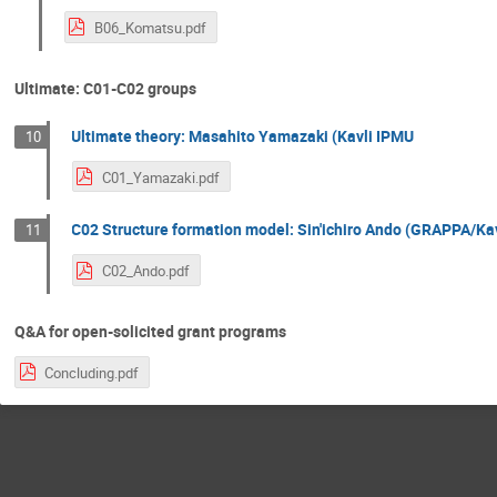
B06_Komatsu.pdf
Ultimate: C01-C02 groups
Ultimate theory: Masahito Yamazaki (Kavli IPMU
10
C01_Yamazaki.pdf
C02 Structure formation model: Sin'ichiro Ando (GRAPPA/Ka
11
C02_Ando.pdf
Q&A for open-solicited grant programs
Concluding.pdf