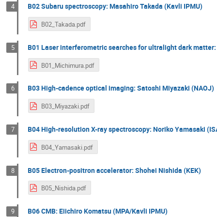
B02 Subaru spectroscopy: Masahiro Takada (Kavli IPMU)
4
B02_Takada.pdf
B01 Laser interferometric searches for ultralight dark matter
5
B01_Michimura.pdf
B03 High-cadence optical imaging: Satoshi Miyazaki (NAOJ)
6
B03_Miyazaki.pdf
B04 High-resolution X-ray spectroscopy: Noriko Yamasaki (I
7
B04_Yamasaki.pdf
B05 Electron-positron accelerator: Shohei Nishida (KEK)
8
B05_Nishida.pdf
B06 CMB: Eiichiro Komatsu (MPA/Kavli IPMU)
9