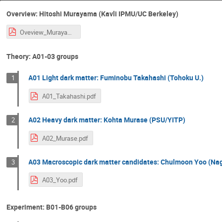
Overview: Hitoshi Murayama (Kavli IPMU/UC Berkeley)
Oveview_Murayama.pdf
Theory: A01-03 groups
A01 Light dark matter: Fuminobu Takahashi (Tohoku U.)
1
A01_Takahashi.pdf
A02 Heavy dark matter: Kohta Murase (PSU/YITP)
2
A02_Murase.pdf
A03 Macroscopic dark matter candidates: Chulmoon Yoo (Nag
3
A03_Yoo.pdf
Experiment: B01-B06 groups