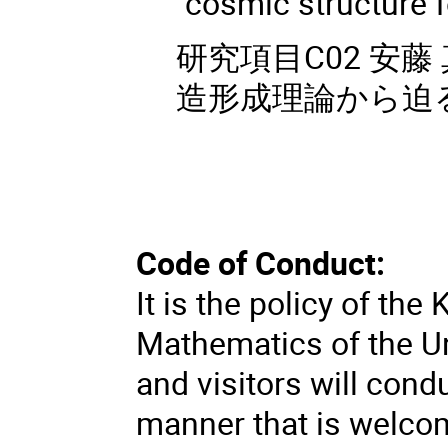
"cosmic structure 
研究項目C02 安
造形成理論から迫る
Code of Conduct:
It is the policy of the
Mathematics of the Un
and visitors will cond
manner that is welcom