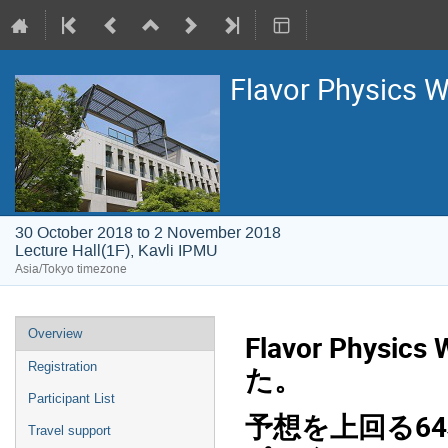
Flavor Physics 
30 October 2018 to 2 November 2018
Lecture Hall(1F), Kavli IPMU
Asia/Tokyo timezone
Event
Overview
Flavor Phys
menu
Registration
た。
Participant List
予想を上回る6
Travel support