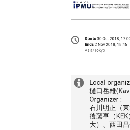
Conference
Starts
30 Oct 2018, 17:0
Date/Time
information
Ends
2 Nov 2018, 18:45
All
Asia/Tokyo
times
are
in
Asia/Tokyo
Local organiz
Extra
樋口岳雄(Kav
information
Organizer :
石川明正（東
後藤亨（KE
大）、西田昌