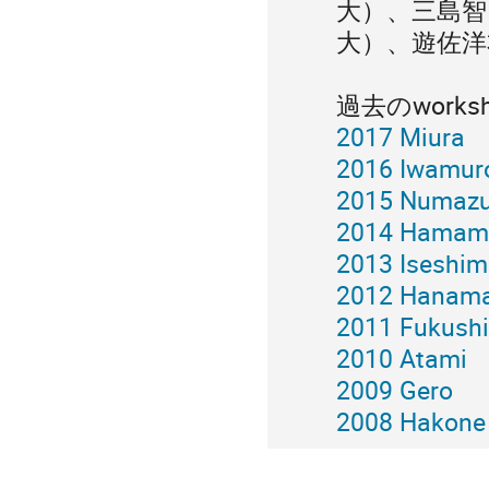
大）、三島智（
大）、遊佐洋
過去のworksh
2017 Miura
2016 Iwamur
2015 Numaz
2014 Hamam
2013 Iseshi
2012 Hanama
2011 Fukush
2010 Atami
2009 Gero
2008 Hakone