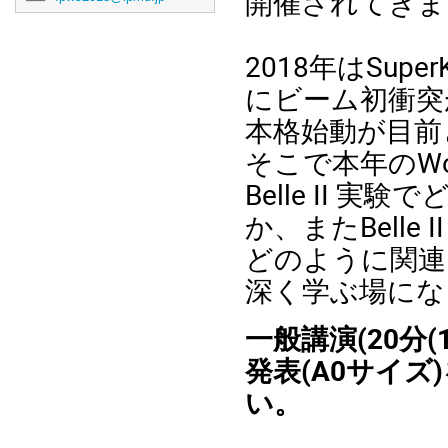
開催されてきま
2018年はSupe
にビーム初衝突が
本格始動が目前
そこで本年のWor
Belle II
か、またBell
どのように関連
深く学ぶ場になる
一般講演(20分
発表(A0サイ
い。