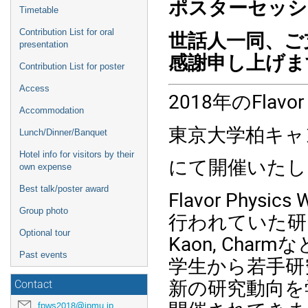
ポスターセッシ
Timetable
世話人一同、ご
Contribution List for oral
presentation
感謝申し上げま
Contribution List for poster
Access
2018年のFlavor 
Accommodation
東京大学柏キャ
Lunch/Dinner/Banquet
Hotel info for visitors by their
にて開催いたし
own expense
Best talk/poster award
Flavor Physi
Group photo
行われていた研究
Optional tour
Kaon, Ch
Past events
学生から若手研
新の研究動向を
Contact
fpws2018@ipmu.jp