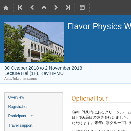
Flavor Physics 
30 October 2018 to 2 November 2018
Lecture Hall(1F), Kavli IPMU
Asia/Tokyo timezone
Event
Optional tour
Overview
menu
Registration
Kavli IPMU内にあるクリーン
Participant List
目と第6層目の製造を行いました
ただけます。来年に別グループに
Travel support