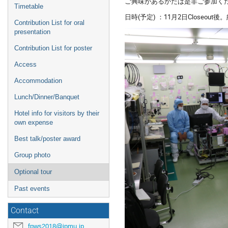
ご興味があるかたは是非ご参加く
Timetable
日時(予定) ：11月2日Closeout
Contribution List for oral
presentation
Contribution List for poster
Access
Accommodation
Lunch/Dinner/Banquet
Hotel info for visitors by their
own expense
Best talk/poster award
Group photo
Optional tour
Past events
Contact
fpws2018@ipmu.jp