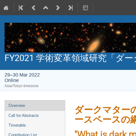
FY2021 学術変革領域研究「ダー
29–30 Mar 2022
Online
Asia/Tokyo timezone
Event
Overview
ダークマターの
menu
Call for Abstracts
ースペースの
Timetable
"What is dark m
Contribution List