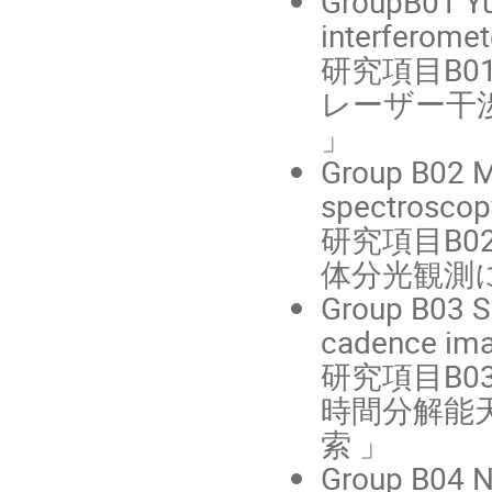
GroupB01 Yut
interferomet
研究項目B0
レーザー干
」
Group B02 M
spectroscop
研究項目B02
体分光観測に
Group B03 Sa
cadence ima
研究項目B0
時間分解能天
索 」
Group B04 No