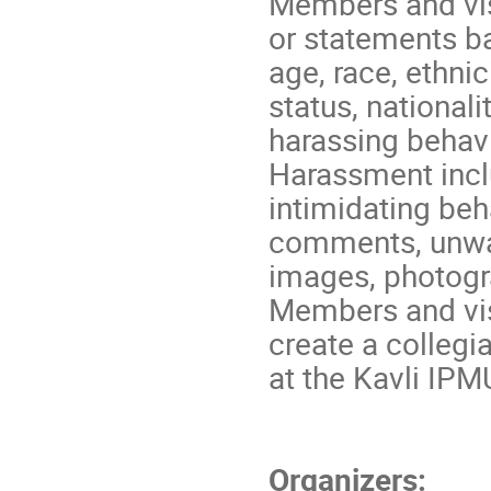
Members and visi
or statements ba
age, race, ethnic
status, nationalit
harassing behavi
Harassment inclu
intimidating be
comments, unwan
images, photogr
Members and visi
create a collegi
at the Kavli IPM
Organizers: