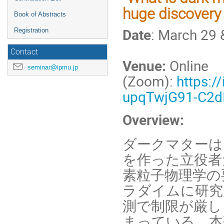
huge discovery 
Book of Abstracts
Date
: March 29 
Registration
Contact
Venue:
Online
seminar@ipmu.jp
(Zoom):
https:/
upqTwjG91-C2
Overview:
ダークマターは
を作った立役者
素粒子物理学の
ラダイムに研究
測で制限が厳し
まっている。本