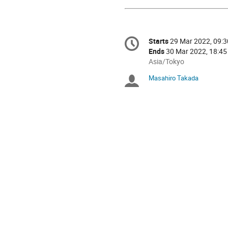
Conference
Starts
29 Mar 2022, 09:3
Date/Time
information
Ends
30 Mar 2022, 18:45
All
Asia/Tokyo
times
Masahiro Takada
Chairpersons
are
in
Asia/Tokyo