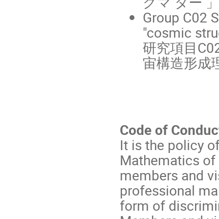
クマ ター 
Group C02 S
"cosmic stru
研究項目C0
宙構造形成理
Code of Conduc
It is the policy 
Mathematics of t
members and vis
professional ma
form of discrimi