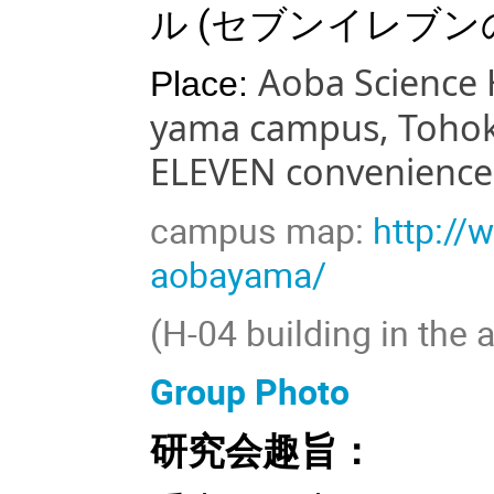
ル (セブンイレブン
Aoba Science 
Place:
yama
campus, Tohoku
ELEVEN convenience s
campus map:
http://
aobayama/
(H-04 building in the
Group Photo
研究会趣旨：