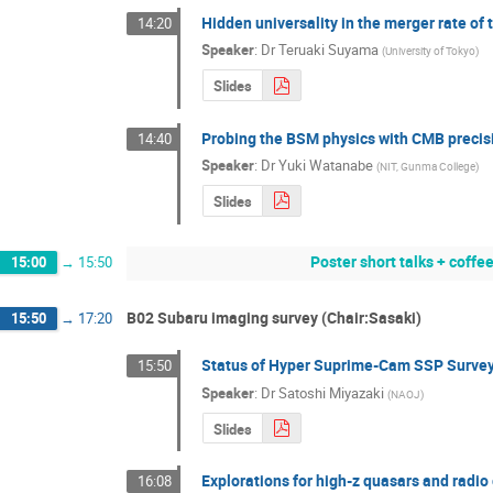
Hidden universality in the merger rate of 
14:20
Speaker
:
Dr
Teruaki Suyama
(
University of Tokyo
)
Slides
Probing the BSM physics with CMB precis
14:40
Speaker
:
Dr
Yuki Watanabe
(
NIT, Gunma College
)
Slides
Poster short talks + coffee
15:00
→
15:50
B02 Subaru imaging survey (Chair:Sasaki)
15:50
→
17:20
Status of Hyper Suprime-Cam SSP Surve
15:50
Speaker
:
Dr
Satoshi Miyazaki
(
NAOJ
)
Slides
Explorations for high-z quasars and radio
16:08