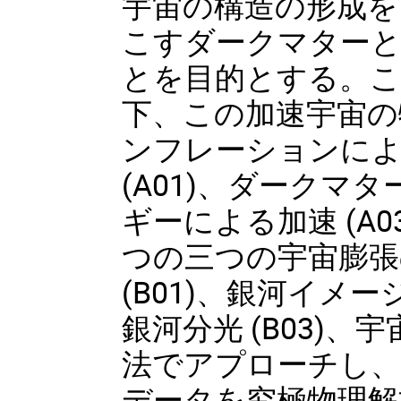
宇宙の構造の形成を
こすダークマター
とを目的とする。こ
下、この加速宇宙の
ンフレーションに
(A01)、ダークマタ
ギーによる加速 (A0
つの三つの宇宙膨張
(B01)、銀河イメージ
銀河分光 (B03)、
法でアプローチし
データを究極物理解析