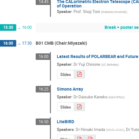
The CALorimetric Electron Telescope (CAL
14:45
of Operation
Speaker
:
Prof.
Shoji Torii
(
Waseda University
)
Break + poster s
15:30
→
16:00
B01 CMB (Chair:Miyazaki)
16:00
→
17:30
Latest Results of POLARBEAR and Future
16:00
Speaker
:
Dr
Yuji Chinone
(
UC Berkeley
)
Slides
Simons Array
16:25
Speaker
:
Dr
Daisuke Kaneko
(
Kavli IPMU
)
Slides
LiteBIRD
16:50
Speakers
:
Dr
Hiroaki Imada
,
Dr
Yut
(
ISAS/JAXA
)