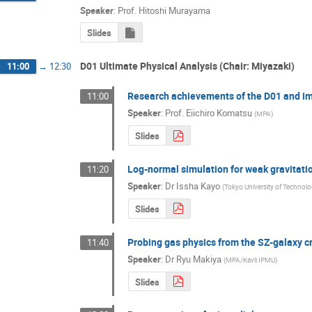
Speaker
:
Prof.
Hitoshi Murayama
Slides
D01 Ultimate Physical Analysis (Chair: Miyazaki)
11:00
→
12:30
Research achievements of the D01 and im
11:00
Speaker
:
Prof.
Eiichiro Komatsu
(
MPA
)
Slides
Log-normal simulation for weak gravitatio
11:20
Speaker
:
Dr
Issha Kayo
(
Tokyo University of Technol
Slides
Probing gas physics from the SZ-galaxy c
11:40
Speaker
:
Dr
Ryu Makiya
(
MPA/Kavli IPMU
)
Slides