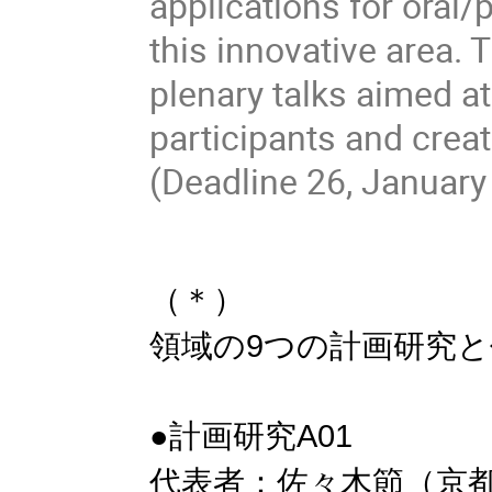
applications for oral
this innovative area.
plenary talks aimed a
participants and creat
(Deadline 26, January
（＊）
領域の9つの計画研究
●計画研究A01
代表者：佐々木節（京