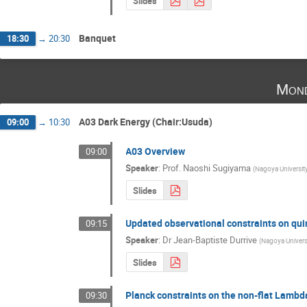
Slides
Banquet
18:30
→
20:30
Mond
A03 Dark Energy (Chair:Usuda)
09:00
→
10:30
A03 Overview
09:00
Speaker
:
Prof.
Naoshi Sugiyama
(
Nagoya Universit
Slides
Updated observational constraints on qu
09:15
Speaker
:
Dr
Jean-Baptiste Durrive
(
Nagoya Univers
Slides
Planck constraints on the non-flat Lamb
09:30