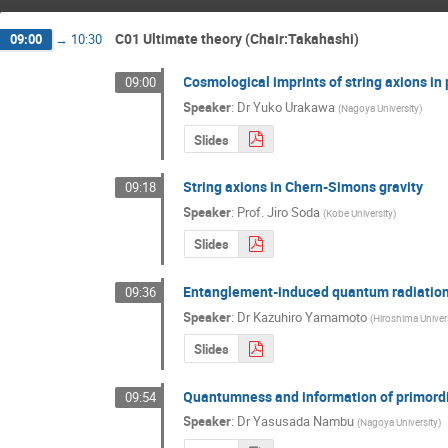
C01 Ultimate theory (Chair:Takahashi)
09:00
→
10:30
Cosmological imprints of string axions in
09:00
Speaker
:
Dr
Yuko Urakawa
(
Nagoya University
)
Slides
String axions in Chern-Simons gravity
09:18
Speaker
:
Prof.
Jiro Soda
(
Kobe University
)
Slides
Entanglement-induced quantum radiation, 
09:36
Speaker
:
Dr
Kazuhiro Yamamoto
(
Hiroshima Univer
Slides
Quantumness and information of primordi
09:54
Speaker
:
Dr
Yasusada Nambu
(
Nagoya University
)