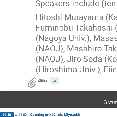
Speakers include (ten
Hitoshi Murayama (Kav
Fuminobu Takahashi (
(Nagoya Univ.), Masa
(NAOJ), Masahiro Tak
(NAOJ), Jiro Soda (K
(Hiroshima Univ.), Ei
Slides
Satu
Opening talk (Chair: Miyazaki)
10:30
→
11:00