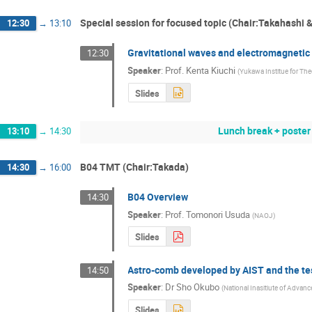
Special session for focused topic (Chair:Takahashi 
12:30
→
13:10
Gravitational waves and electromagnetic
12:30
Speaker
:
Prof.
Kenta Kiuchi
(
Yukawa Institue for The
Slides
Lunch break + poster
13:10
→
14:30
B04 TMT (Chair:Takada)
14:30
→
16:00
B04 Overview
14:30
Speaker
:
Prof.
Tomonori Usuda
(
NAOJ
)
Slides
Astro-comb developed by AIST and the te
14:50
Speaker
:
Dr
Sho Okubo
(
National Inasitiute of Advan
Slides