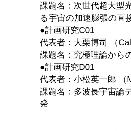
課題名：次世代超大型光
る宇宙の加速膨張の直
●計画研究C01
代表者：大栗博司 （Calt
課題名：究極理論から
●計画研究D01
代表者：小松英一郎 （M
課題名：多波長宇宙
論
発