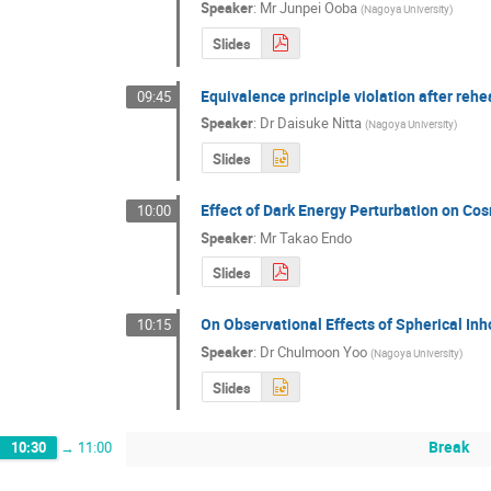
Speaker
:
Mr
Junpei Ooba
(
Nagoya University
)
Slides
Equivalence principle violation after rehe
09:45
Speaker
:
Dr
Daisuke Nitta
(
Nagoya University
)
Slides
Effect of Dark Energy Perturbation on Co
10:00
Speaker
:
Mr
Takao Endo
Slides
On Observational Effects of Spherical I
10:15
Speaker
:
Dr
Chulmoon Yoo
(
Nagoya University
)
Slides
Break
10:30
→
11:00