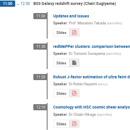
B03 Galaxy redshift survey (Chair:Sugiyama)
11:00
→
12:30
Updates and issues
11:00
Speaker
:
Prof.
Masahiro Takada
(
Kavli IPMU
)
Slides
redMaPPer clusters: comparison between
11:30
Speaker
:
Dr
Tomomi Sunayama
(
Kavli IPMU
)
Slides
Robust J-factor estimation of ultra faint 
11:50
Speaker
:
Dr
Kohei Hayashi
(
NAOJ
)
Slides
Cosmology with HSC cosmic shear analys
12:10
Speaker
:
Dr
Chiaki Hikage
(
Kavli IPMU
)
Slides