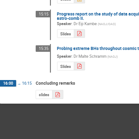
Progress report on the study of data acqu
15:15
astro-comb II.
Speaker
:
Dr
Eiji Kambe
(
NAOJ/OAO
)
Slides
Probing extreme BHs throughout cosmic ti
15:35
Speaker
:
Dr
Malte Schramm
(
NAOJ
)
Slides
Concluding remarks
16:00
→
16:15
slides