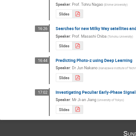
Speaker
:
Prof.
Tohru Nagao
(
Ehime University
)
Slides
Searches for new Milky Way satellites and
16:26
Speaker
:
Prof.
Masashi Chiba
(
Tohoku University
)
Slides
Predicting Photo-z using Deep Learning
16:44
Speaker
:
Dr
Jun Nakano
(
Kanazawa Institute of Tech
Slides
Investigating Peculiar Early-Phase Signa
17:02
Speaker
:
Mr
Ji-an Jiang
(
University of Tokyo
)
Slides
Sun