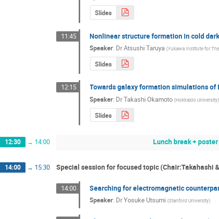
Slides
Nonlinear structure formation in cold da
11:45
Speaker
:
Dr
Atsushi Taruya
(
Yukawa Institute for The
Slides
Towards galaxy formation simulations of M
12:15
Speaker
:
Dr
Takashi Okamoto
(
Hokkaido University
Slides
Lunch break + poster
12:30
→
14:00
Special session for focused topic (Chair:Takahashi 
14:00
→
15:30
Searching for electromagnetic counterpar
14:00
Speaker
:
Dr
Yosuke Utsumi
(
Stanford University
)