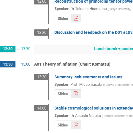
Reconstruction of primordial tensor pow
12:00
Speaker
:
Dr
Takashi Hiramatsu
(
Rikkyo University
)
Slides
Discussion and feedback on the D01 activ
12:20
Lunch break + poste
12:30
→
13:30
A01 Theory of Inflation (Chair: Komatsu)
13:30
→
15:00
Summary: achievements and issues
13:30
Speaker
:
Prof.
Misao Sasaki
(
Yukawa Institute for T
Slides
Stable cosmological solutions in extende
14:00
Speaker
:
Dr
Atsushi Naruko
(
Frontier Research Instit
Slides