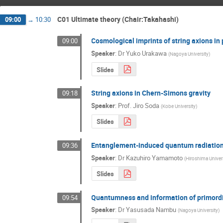
C01 Ultimate theory (Chair:Takahashi)
09:00
→
10:30
Cosmological imprints of string axions in
09:00
Speaker
:
Dr
Yuko Urakawa
(
Nagoya University
)
Slides
String axions in Chern-Simons gravity
09:18
Speaker
:
Prof.
Jiro Soda
(
Kobe University
)
Slides
Entanglement-induced quantum radiation, 
09:36
Speaker
:
Dr
Kazuhiro Yamamoto
(
Hiroshima Univer
Slides
Quantumness and information of primordi
09:54
Speaker
:
Dr
Yasusada Nambu
(
Nagoya University
)