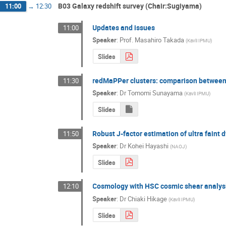
B03 Galaxy redshift survey (Chair:Sugiyama)
11:00
→
12:30
Updates and issues
11:00
Speaker
:
Prof.
Masahiro Takada
(
Kavli IPMU
)
Slides
redMaPPer clusters: comparison between
11:30
Speaker
:
Dr
Tomomi Sunayama
(
Kavli IPMU
)
Slides
Robust J-factor estimation of ultra faint 
11:50
Speaker
:
Dr
Kohei Hayashi
(
NAOJ
)
Slides
Cosmology with HSC cosmic shear analys
12:10
Speaker
:
Dr
Chiaki Hikage
(
Kavli IPMU
)
Slides