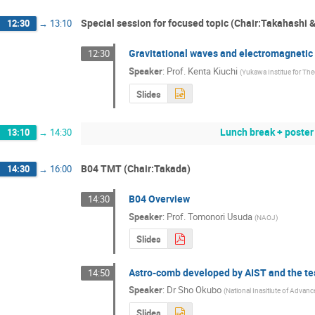
Special session for focused topic (Chair:Takahashi 
12:30
→
13:10
Gravitational waves and electromagnetic
12:30
Speaker
:
Prof.
Kenta Kiuchi
(
Yukawa Institue for The
Slides
Lunch break + poster
13:10
→
14:30
B04 TMT (Chair:Takada)
14:30
→
16:00
B04 Overview
14:30
Speaker
:
Prof.
Tomonori Usuda
(
NAOJ
)
Slides
Astro-comb developed by AIST and the te
14:50
Speaker
:
Dr
Sho Okubo
(
National Inasitiute of Advan
Slides