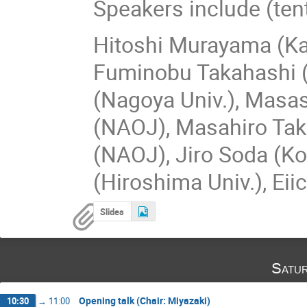
Speakers include (ten
Hitoshi Murayama (Kav
Fuminobu Takahashi (
(Nagoya Univ.), Masa
(NAOJ), Masahiro Tak
(NAOJ), Jiro Soda (K
(Hiroshima Univ.), Ei
Slides
Satu
Opening talk (Chair: Miyazaki)
10:30
→
11:00