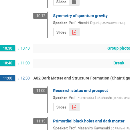
Slides
Symmetry of quantum gravity
10:12
Speaker
:
Prof.
Hiroshi Oguri
(
Caltech/Kavli IPMU
)
Slides
Group phot
10:30
→
10:40
Break
10:40
→
11:00
A02 Dark Matter and Structure Formation (Chair:Ogu
11:00
→
12:30
Research status and prospect
11:00
Speaker
:
Prof.
Fuminobu Takahashi
(
Tohoku Unive
Slides
Primordial black holes and dark matter
11:15
Speaker
:
Prof.
Masahiro Kawasaki
(
ICRR/Kavli IP