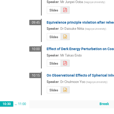
Speaker
:
Mr
Junpei Ooba
(
Nagoya University
)
Slides
Equivalence principle violation after rehe
09:45
Speaker
:
Dr
Daisuke Nitta
(
Nagoya University
)
Slides
Effect of Dark Energy Perturbation on Co
10:00
Speaker
:
Mr
Takao Endo
Slides
On Observational Effects of Spherical I
10:15
Speaker
:
Dr
Chulmoon Yoo
(
Nagoya University
)
Slides
Break
10:30
→
11:00