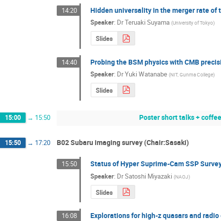
Hidden universality in the merger rate of 
14:20
Speaker
:
Dr
Teruaki Suyama
(
University of Tokyo
)
Slides
Probing the BSM physics with CMB precis
14:40
Speaker
:
Dr
Yuki Watanabe
(
NIT, Gunma College
)
Slides
Poster short talks + coffee
15:00
→
15:50
B02 Subaru imaging survey (Chair:Sasaki)
15:50
→
17:20
Status of Hyper Suprime-Cam SSP Surve
15:50
Speaker
:
Dr
Satoshi Miyazaki
(
NAOJ
)
Slides
Explorations for high-z quasars and radio
16:08