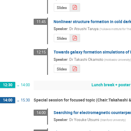
Slides
Nonlinear structure formation in cold da
11:45
Speaker
:
Dr
Atsushi Taruya
(
Yukawa Institute for The
Slides
Towards galaxy formation simulations of M
12:15
Speaker
:
Dr
Takashi Okamoto
(
Hokkaido University
Slides
Lunch break + poster
12:30
→
14:00
Special session for focused topic (Chair:Takahashi 
14:00
→
15:30
Searching for electromagnetic counterpar
14:00
Speaker
:
Dr
Yosuke Utsumi
(
Stanford University
)