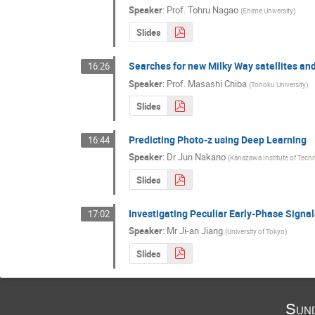
Speaker
:
Prof.
Tohru Nagao
(
Ehime University
)
Slides
Searches for new Milky Way satellites and
16:26
Speaker
:
Prof.
Masashi Chiba
(
Tohoku University
)
Slides
Predicting Photo-z using Deep Learning
16:44
Speaker
:
Dr
Jun Nakano
(
Kanazawa Institute of Tech
Slides
Investigating Peculiar Early-Phase Signa
17:02
Speaker
:
Mr
Ji-an Jiang
(
University of Tokyo
)
Slides
Sun