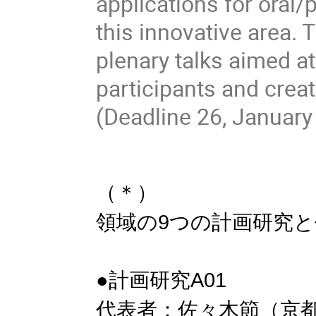
applications for oral
this innovative area.
plenary talks aimed a
participants and creat
(Deadline 26, January
（＊）
領域の9つの計画研究
●計画研究A01
代表者：佐々木節（京