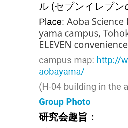
ル (セブンイレブン
Aoba Science 
Place:
yama
campus, Tohoku
ELEVEN convenience s
campus map:
http://
aobayama/
(H-04 building in the
Group Photo
研究会趣旨：