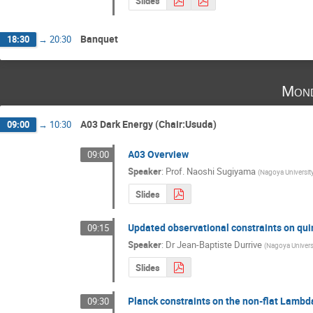
Slides
Banquet
18:30
→
20:30
Mond
A03 Dark Energy (Chair:Usuda)
09:00
→
10:30
A03 Overview
09:00
Speaker
:
Prof.
Naoshi Sugiyama
(
Nagoya Universit
Slides
Updated observational constraints on qu
09:15
Speaker
:
Dr
Jean-Baptiste Durrive
(
Nagoya Univers
Slides
Planck constraints on the non-flat Lamb
09:30