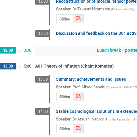
Reconstruction of primordial tensor pow
12:00
Speaker
:
Dr
Takashi Hiramatsu
(
Rikkyo University
)
Slides
Discussion and feedback on the D01 activ
12:20
Lunch break + poste
12:30
→
13:30
A01 Theory of Inflation (Chair: Komatsu)
13:30
→
15:00
Summary: achievements and issues
13:30
Speaker
:
Prof.
Misao Sasaki
(
Yukawa Institute for T
Slides
Stable cosmological solutions in extende
14:00
Speaker
:
Dr
Atsushi Naruko
(
Frontier Research Instit
Slides