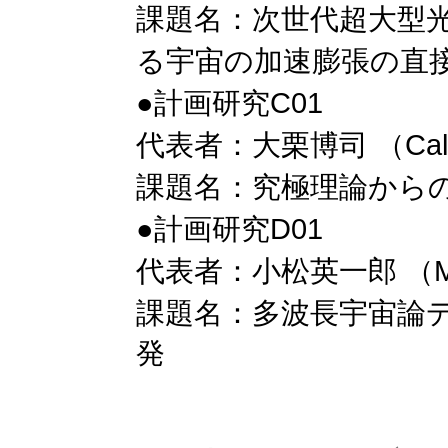
課題名：次世代超大型光
る宇宙の加速膨張の直
●計画研究C01
代表者：大栗博司 （Calt
課題名：究極理論から
●計画研究D01
代表者：小松英一郎 （M
課題名：多波長宇宙
論
発