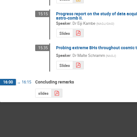
Progress report on the study of data acqu
15:15
astro-comb II.
Speaker
:
Dr
Eiji Kambe
(
NAOJ/OAO
)
Slides
Probing extreme BHs throughout cosmic ti
15:35
Speaker
:
Dr
Malte Schramm
(
NAOJ
)
Slides
Concluding remarks
16:00
→
16:15
slides