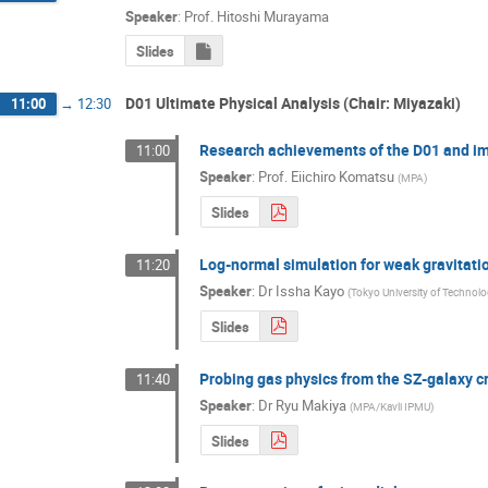
Speaker
:
Prof.
Hitoshi Murayama
Slides
D01 Ultimate Physical Analysis (Chair: Miyazaki)
11:00
→
12:30
Research achievements of the D01 and im
11:00
Speaker
:
Prof.
Eiichiro Komatsu
(
MPA
)
Slides
Log-normal simulation for weak gravitatio
11:20
Speaker
:
Dr
Issha Kayo
(
Tokyo University of Technol
Slides
Probing gas physics from the SZ-galaxy c
11:40
Speaker
:
Dr
Ryu Makiya
(
MPA/Kavli IPMU
)
Slides