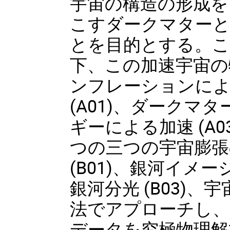
宇宙の構造の形成を
こすダークマター
とを目的とする。こ
下、この加速宇宙の
ンフレーションに
(A01)、ダークマタ
ギーによる加速 (A0
つの三つの宇宙膨張
(B01)、銀河イメージ
銀河分光 (B03)、
法でアプローチし
データを究極物理解析