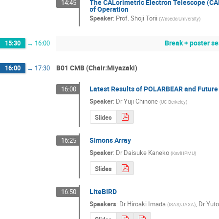
The CALorimetric Electron Telescope (CAL
14:45
of Operation
Speaker
:
Prof.
Shoji Torii
(
Waseda University
)
Break + poster s
15:30
→
16:00
B01 CMB (Chair:Miyazaki)
16:00
→
17:30
Latest Results of POLARBEAR and Future
16:00
Speaker
:
Dr
Yuji Chinone
(
UC Berkeley
)
Slides
Simons Array
16:25
Speaker
:
Dr
Daisuke Kaneko
(
Kavli IPMU
)
Slides
LiteBIRD
16:50
Speakers
:
Dr
Hiroaki Imada
,
Dr
Yut
(
ISAS/JAXA
)